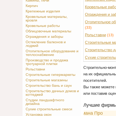
Камины, печи
Кирпич
Кровельные раб
Крепежные изделия
Ограждения и за
Кровельные материалы,
кровля
Отопительное об
Кровельные работы
(33)
Облицовочные материалы
Рольставни
(13)
Ограждения и заборы
Остекление балконов и
Строительные м
лоджий
Строительство д
Отопительное оборудование и
теплоснабжение
Сухие строитель
Производство и продажа
тротуарной плитки
Строительно-монт
Рольставни
на их официальны
Строительные гипермаркеты
Строительные магазины
посетителей.
Строительство бань и саун
Вы также можете 
Строительство дачных домов и
или поставив оце
коттеджей
Студии ландшафтного
дизайна
Лучшие фирмы 
Сухие строительные смеси
Установка окон