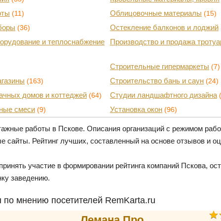
оты
Облицовочные материалы
(11)
(15)
боры
Остекление балконов и лоджий
(36)
орудование и теплоснабжение
Производство и продажа тротуа
Строительные гипермаркеты
(7)
агазины
Строительство бань и саун
(163)
(24)
ачных домов и коттеджей
Студии ландшафтного дизайна
(64)
ные смеси
Установка окон
(9)
(96)
ажные работы в Пскове. Описания организаций с режимом раб
е сайты. Рейтинг лучших, составленный на основе отзывов и о
принять участие в формировании рейтинга компаний Пскова, ост
нку заведению.
по мнению посетителей RemKarta.ru
Лемана Про