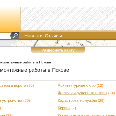
Новости
Отзывы
↓
↓
Развернуть карту
о-монтажные работы в Пскове
-монтажные работы в Пскове
двери и ворота
Архитектурные бюро
(20)
(12)
Жалюзи и рулонные шторы
(34)
е устройства
Кадастровые службы
(20)
(28)
Кирпич
)
(7)
лия
Кровельные материалы, кровля
(33)