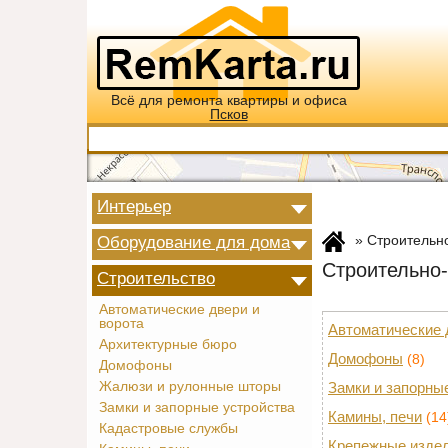
Всё для ремонта квартиры и офиса
Псков
Интерьер
Оборудование для дома
»
Строительн
Строительно
Строительство
Автоматические двери и
ворота
Автоматические 
Архитектурные бюро
Домофоны
(8)
Домофоны
Жалюзи и рулонные шторы
Замки и запорны
Замки и запорные устройства
Камины, печи
(14
Кадастровые службы
Крепежные изде