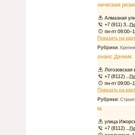
Алмазная ули
+7 (911) 3...
По
пн-пт 09:00–1
Показать на кар
Рубрики
:
Крепе
Логозовская 
+7 (8112) ...
По
пн-пт 09:00–1
Показать на кар
Рубрики
:
Строит
улица Ижорск
+7 (8112) ...
По